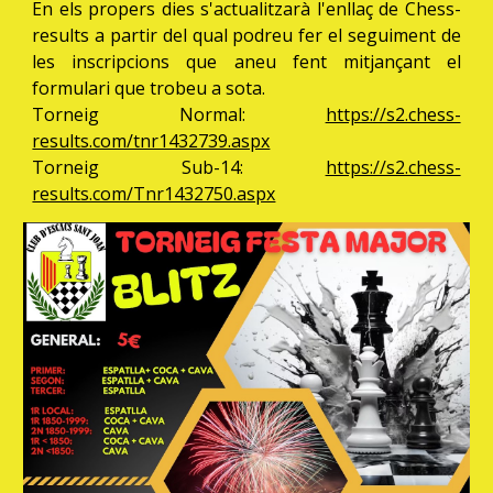
En els propers dies s'actualitzarà l'enllaç de Chess-
results a partir del qual podreu fer el seguiment de
les inscripcions que aneu fent mitjançant el
formulari que trobeu a sota.
Torneig Normal:
https://s2.chess-
results.com/tnr1432739.aspx
Torneig Sub-14:
https://s2.chess-
results.com/Tnr1432750.aspx