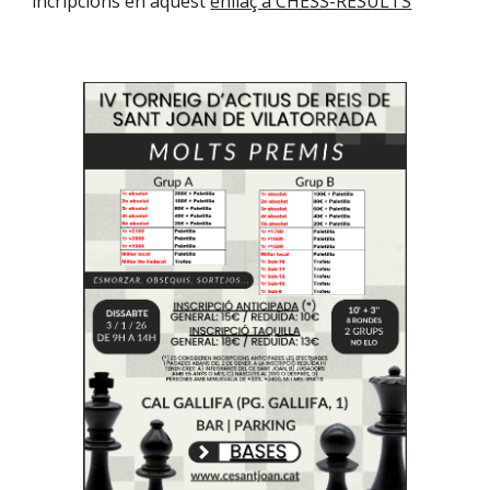
incripcions en aquest
enllaç a CHESS-RESULTS