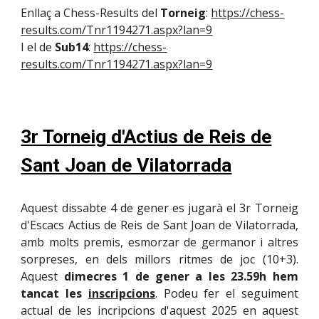
Enllaç a Chess-Results del
Torneig
:
https://chess-
results.com/Tnr1194271.aspx?lan=9
I el de
Sub14
:
https://chess-
results.com/Tnr1194271.aspx?lan=9
3r Torneig d'Actius de Reis de
Sant Joan de Vilatorrada
Aquest dissabte 4 de gener es jugarà el 3r Torneig
d'Escacs Actius de Reis de Sant Joan de Vilatorrada,
amb molts premis, esmorzar de germanor i altres
sorpreses, en dels millors ritmes de joc (10+3).
Aquest
dimecres 1 de gener a les 23.59h hem
tancat les
inscripcions
.
Podeu fer el seguiment
actual de les incripcions d'aquest 2025 en aquest