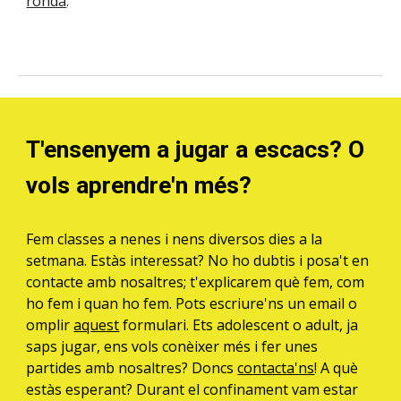
ronda
.
T'ensenyem a jugar a escacs? O
vols aprendre'n més?
Fem classes a nenes i nens diversos dies a la
setmana. Estàs interessat? No ho dubtis i posa't en
contacte amb nosaltres; t'explicarem què fem, com
ho fem i quan ho fem. Pots escriure'ns un email o
omplir
aquest
formulari. Ets adolescent o adult, ja
saps jugar, ens vols conèixer més i fer unes
partides amb nosaltres? Doncs
contacta'ns
! A què
estàs esperant? Durant el confinament vam estar