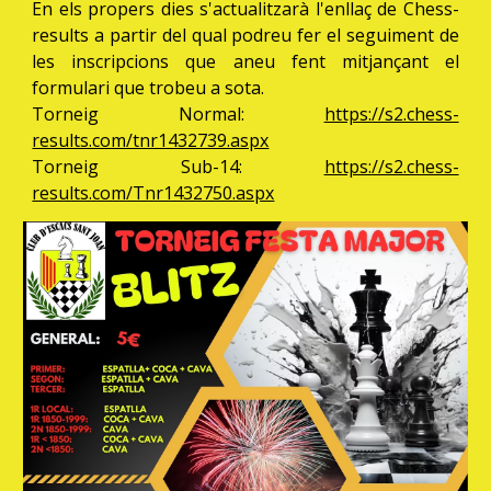
En els propers dies s'actualitzarà l'enllaç de Chess-
results a partir del qual podreu fer el seguiment de
les inscripcions que aneu fent mitjançant el
formulari que trobeu a sota.
Torneig Normal:
https://s2.chess-
results.com/tnr1432739.aspx
Torneig Sub-14:
https://s2.chess-
results.com/Tnr1432750.aspx