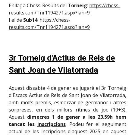
Enllaç a Chess-Results del
Torneig
:
https://chess-
results.com/Tnr1194271.aspx?lan=9
I el de
Sub14
:
https://chess-
results.com/Tnr1194271.aspx?lan=9
3r Torneig d'Actius de Reis de
Sant Joan de Vilatorrada
Aquest dissabte 4 de gener es jugarà el 3r Torneig
d'Escacs Actius de Reis de Sant Joan de Vilatorrada,
amb molts premis, esmorzar de germanor i altres
sorpreses, en dels millors ritmes de joc (10+3).
Aquest
dimecres 1 de gener a les 23.59h hem
tancat les
inscripcions
.
Podeu fer el seguiment
actual de les incripcions d'aquest 2025 en aquest