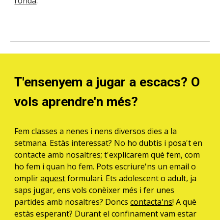
ronda
.
T'ensenyem a jugar a escacs? O
vols aprendre'n més?
Fem classes a nenes i nens diversos dies a la
setmana. Estàs interessat? No ho dubtis i posa't en
contacte amb nosaltres; t'explicarem què fem, com
ho fem i quan ho fem. Pots escriure'ns un email o
omplir
aquest
formulari. Ets adolescent o adult, ja
saps jugar, ens vols conèixer més i fer unes
partides amb nosaltres? Doncs
contacta'ns
! A què
estàs esperant? Durant el confinament vam estar