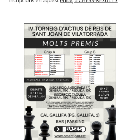
incripcions en aquest
enllaç a CHESS-RESULTS